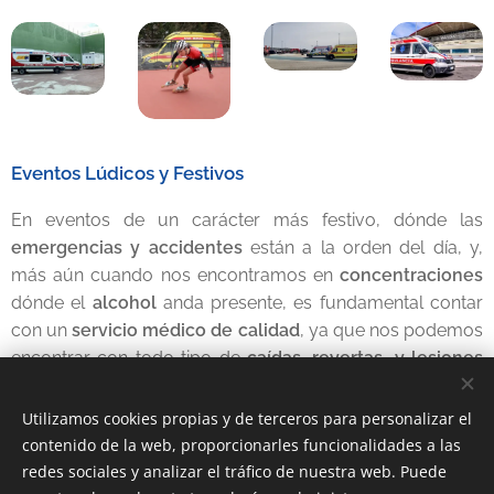
Eventos Lúdicos y Festivos
En eventos de un carácter más festivo, dónde las
emergencias y accidentes
están a la orden del día, y,
más aún cuando nos encontramos en
concentraciones
dónde el
alcohol
anda presente, es fundamental contar
con un
servicio médico de calidad
, ya que nos podemos
encontrar con todo tipo de
caídas, reyertas, y lesiones
de diversa gravedad
y, de esta forma, aportaremos un
extra de seguridad a los asistentes y organizadores.
Utilizamos cookies propias y de terceros para personalizar el
contenido de la web, proporcionarles funcionalidades a las
redes sociales y analizar el tráfico de nuestra web. Puede