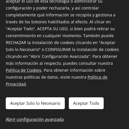
aceptar el uso de esta tecnología o administrar su
configuración y poder rechazarla, y así controlar
completamente qué información se recopila y gestiona a
través de los botones habilitados al efecto. Al clicar en
"Aceptar Todo", ACEPTA SU USO, si bien podrá retirar su
consentimiento en cualquier momento. También puede
Para más información respecto a nuestro servicio de
RECHAZAR la instalación de cookies clicando en "Aceptar
ambulancias para su evento, o quiere preguntarnos por
Solo lo Necesario" o CONFIGURAR la instalación de cookies
un presupuesto sin compromiso, no dude en ponerse en
clicando en "Abrir Configuración Avanzada". Para obtener
contacto
con nosotros.
más información al respecto, puedes consultar nuestra
Política de Cookies
. Para obtener información sobre
nuestras políticas de datos, visite nuestra
Política de
Privacidad
.
© 2025 Enfermerías Emilio |
Política de Privacidad
|
Aviso Legal
|
Aceptar Solo lo Necesario
Aceptar Todo
Política de Cookies
Diseño Web y Realización:
Adri Vidal
Cookies
Abrir configuración avanzada